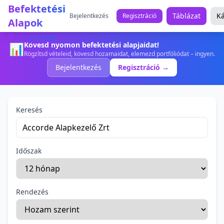
Befektetési
Táblázat
Ká
Bejelentkezés
Regisztráció
Alapok
Rangsora
Kövesd nyomon befektetési alapjaidat!
📊
Rögzítsd vételeid, kövesd hozamaidat, elemezd portfóliódat – ingyen.
Bejelentkezés
Regisztráció →
Keresés
Időszak
Rendezés