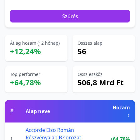
Szűrés
Átlag hozam (12 hónap)
Összes alap
+12,24%
56
Top performer
Össz eszköz
+64,78%
506,8 Mrd Ft
Hozam
#
Alap neve
↕
Accorde Első Román
Részvényalap B sorozat
1
+64,78%