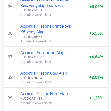
Részvényalap I sorozat
35
+6,09%
HU0000734504
Accorde Alapkezelő Zrt
Accorde Trezor Forint Rövid
Kötvény Alap
36
+5,55%
HU0000730858
Accorde Alapkezelő Zrt
Accorde Eurobond Alap
37
+4,64%
HU0000731880
Accorde Alapkezelő Zrt
Accorde Trezor USD Alap
38
+3,01%
HU0000720784
Accorde Alapkezelő Zrt
Accorde Trezor Euro Alap
39
+1,28%
HU0000731484
Accorde Alapkezelő Zrt