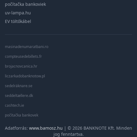
počítačka bankoviek
uv-lampa.hu
EV töltőkábel
masinadenumaratbani.ro
compteusedebillets.fr
brojacnovcanica.hr
liczarkadobanknotow.pl
sedelräknare.se
seddeltællere.dk
cashtech.ie
počítačka bankovek
Adatforrás:
www.bamosz.hu
| © 2026 BANKNOTE Kft. Minden
jog fenntartva.