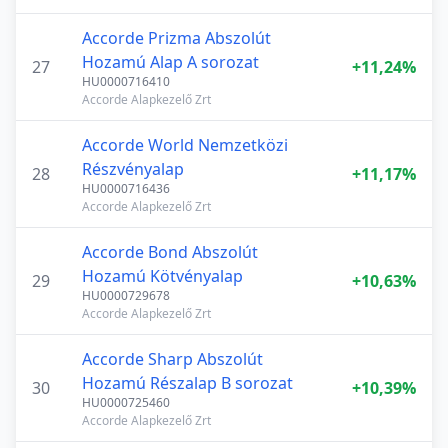
Accorde Prizma Abszolút
Hozamú Alap A sorozat
27
+11,24%
HU0000716410
Accorde Alapkezelő Zrt
Accorde World Nemzetközi
Részvényalap
28
+11,17%
HU0000716436
Accorde Alapkezelő Zrt
Accorde Bond Abszolút
Hozamú Kötvényalap
29
+10,63%
HU0000729678
Accorde Alapkezelő Zrt
Accorde Sharp Abszolút
Hozamú Részalap B sorozat
30
+10,39%
HU0000725460
Accorde Alapkezelő Zrt