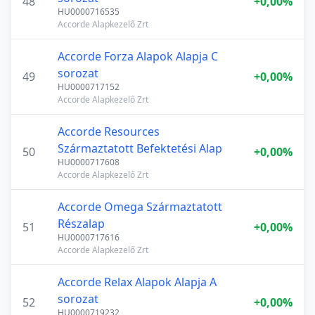
48
+0,00%
HU0000716535
Accorde Alapkezelő Zrt
Accorde Forza Alapok Alapja C
sorozat
49
+0,00%
HU0000717152
Accorde Alapkezelő Zrt
Accorde Resources
Származtatott Befektetési Alap
50
+0,00%
HU0000717608
Accorde Alapkezelő Zrt
Accorde Omega Származtatott
Részalap
51
+0,00%
HU0000717616
Accorde Alapkezelő Zrt
Accorde Relax Alapok Alapja A
sorozat
52
+0,00%
HU0000719232