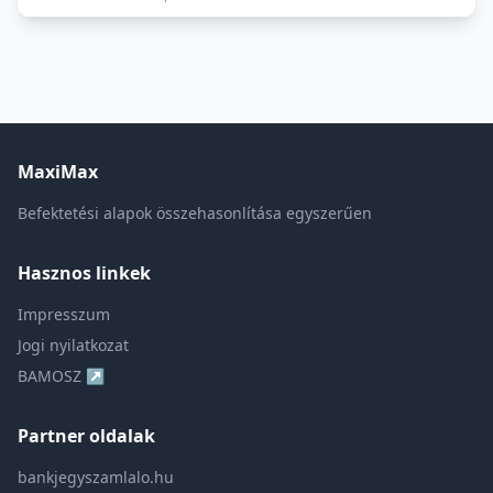
MaxiMax
Befektetési alapok összehasonlítása egyszerűen
Hasznos linkek
Impresszum
Jogi nyilatkozat
BAMOSZ ↗
Partner oldalak
bankjegyszamlalo.hu