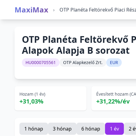
MaxiMax
›
OTP Planéta Feltörekvő Piaci Rés
OTP Planéta Feltörekvő P
Alapok Alapja B sorozat
HU0000705561
OTP Alapkezelő Zrt.
EUR
Hozam (1 év)
Évesített hozam (C
+31,03%
+31,22%/év
1 hónap
3 hónap
6 hónap
1 év
2 é