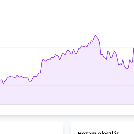
Hozam eloszlás