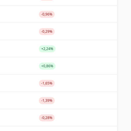
-0,96%
-0,29%
+2,24%
+0,86%
-1,65%
-1,39%
-0,28%