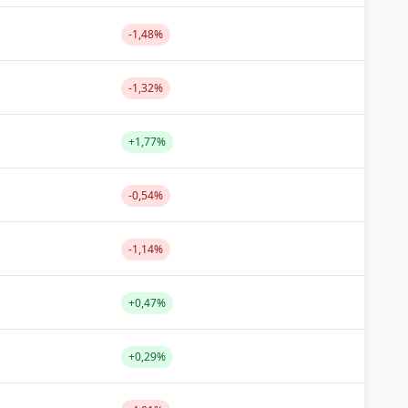
-1,48%
-1,32%
+1,77%
-0,54%
-1,14%
+0,47%
+0,29%