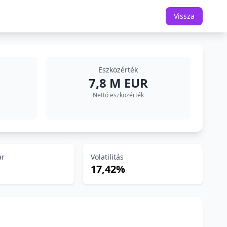
Vissza
Eszközérték
7,8 M EUR
Nettó eszközérték
ár
Volatilitás
17,42%