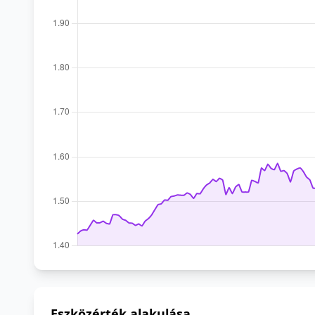
Eszközérték alakulása