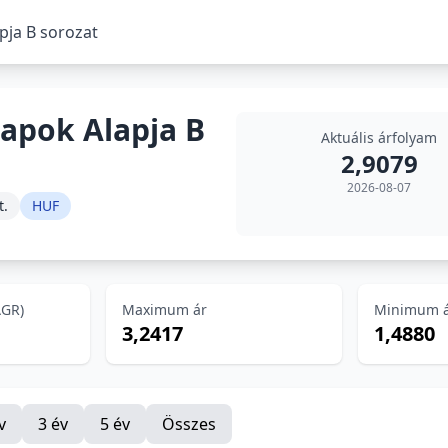
pja B sorozat
lapok Alapja B
Aktuális árfolyam
2,9079
2026-08-07
t.
HUF
AGR)
Maximum ár
Minimum 
3,2417
1,4880
v
3 év
5 év
Összes