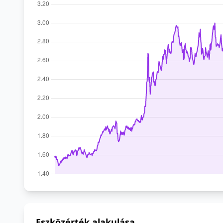
Eszközérték alakulása