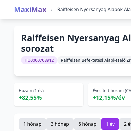
MaxiMax
›
Raiffeisen Nyersanyag Alapok Ala
Raiffeisen Nyersanyag A
sorozat
HU0000708912
Raiffeisen Befektetési Alapkezelő Zr
Hozam (1 év)
Évesített hozam (C
+82,55%
+12,15%/év
1 hónap
3 hónap
6 hónap
1 év
2 é