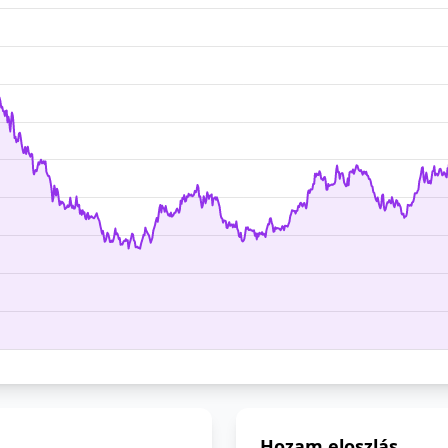
Hozam eloszlás