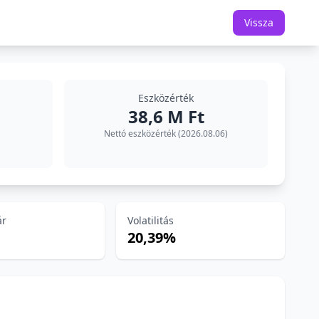
Vissza
Eszközérték
38,6 M Ft
Nettó eszközérték (2026.08.06)
ár
Volatilitás
20,39%