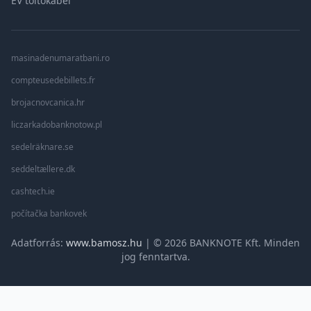
EV töltőkábel
masinadenumaratbani.ro
compteusedebillets.fr
brojacnovcanica.hr
liczarkadobanknotow.pl
sedelräknare.se
seddeltællere.dk
cashtech.ie
počítačka bankovek
Adatforrás:
www.bamosz.hu
| © 2026 BANKNOTE Kft. Minden
jog fenntartva.