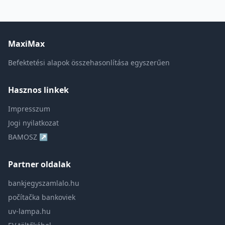
MaxiMax
Befektetési alapok összehasonlítása egyszerűen
Hasznos linkek
Impresszum
Jogi nyilatkozat
BAMOSZ ↗
Partner oldalak
bankjegyszamlalo.hu
počítačka bankoviek
uv-lampa.hu