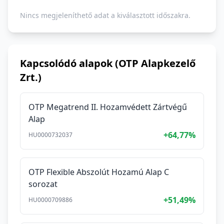
Nincs megjeleníthető adat a kiválasztott időszakra.
Kapcsolódó alapok (OTP Alapkezelő
Zrt.)
OTP Megatrend II. Hozamvédett Zártvégű
Alap
+64,77%
HU0000732037
OTP Flexible Abszolút Hozamú Alap C
sorozat
+51,49%
HU0000709886