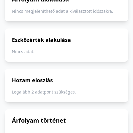
Nincs megjeleníthető adat a kiválasztott időszakra.
Eszközérték alakulása
Nincs adat.
Hozam eloszlás
Legalább 2 adatpont szükséges.
Árfolyam történet