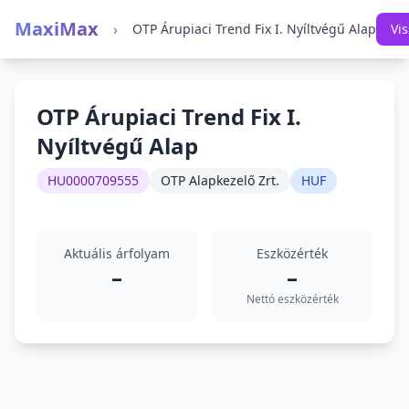
MaxiMax
›
OTP Árupiaci Trend Fix I. Nyíltvégű Alap
Vi
OTP Árupiaci Trend Fix I.
Nyíltvégű Alap
HU0000709555
OTP Alapkezelő Zrt.
HUF
Aktuális árfolyam
Eszközérték
–
–
Nettó eszközérték