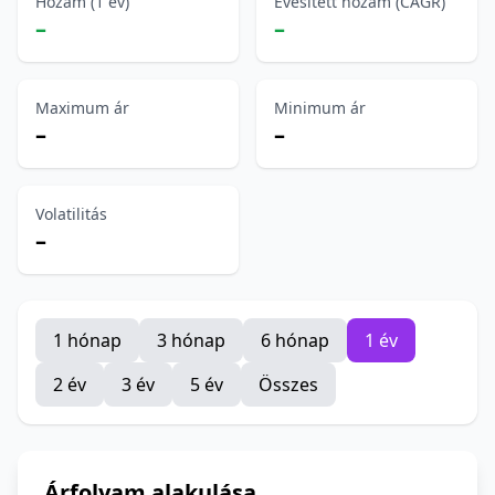
Hozam (1 év)
Évesített hozam (CAGR)
–
–
Maximum ár
Minimum ár
–
–
Volatilitás
–
1 hónap
3 hónap
6 hónap
1 év
2 év
3 év
5 év
Összes
Árfolyam alakulása