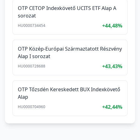
OTP CETOP Indexkövető UCITS ETF Alap A
sorozat
+44,48%
HU0000734454
OTP Közép-Európai Származtatott Részvény
Alap I sorozat
+43,43%
HU0000728688
OTP Tőzsdén Kereskedett BUX Indexkövető
Alap
+42,44%
HU0000704960