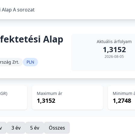
i Alap A sorozat
fektetési Alap
Aktuális árfolyam
1,3152
2026-08-05
rszág Zrt.
PLN
AGR)
Maximum ár
Minimum 
1,3152
1,2748
v
3 év
5 év
Összes