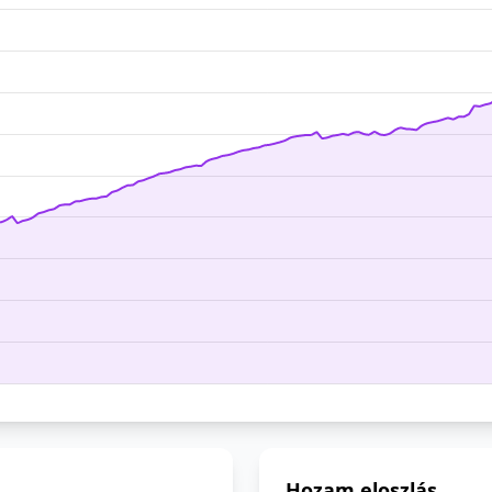
Hozam eloszlás