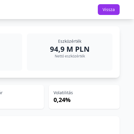
Vissza
Eszközérték
94,9 M PLN
Nettó eszközérték
ár
Volatilitás
0,24%