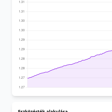
Eszközérték alakulása