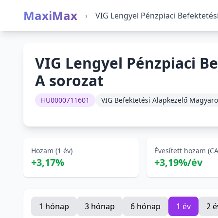
MaxiMax
›
VIG Lengyel Pénzpiaci Befektetés
VIG Lengyel Pénzpiaci Be
A sorozat
HU0000711601
VIG Befektetési Alapkezelő Magyaro
Hozam (1 év)
Évesített hozam (C
+3,17%
+3,19%/év
1 hónap
3 hónap
6 hónap
1 év
2 é