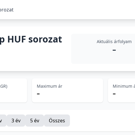
orozat
p HUF sorozat
Aktuális árfolyam
–
AGR)
Maximum ár
Minimum 
–
–
v
3 év
5 év
Összes