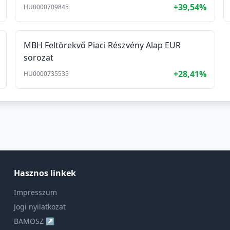
+39,54%
HU0000709845
MBH Feltörekvő Piaci Részvény Alap EUR
sorozat
+28,41%
HU0000735535
Hasznos linkek
Impresszum
Jogi nyilatkozat
BAMOSZ ↗