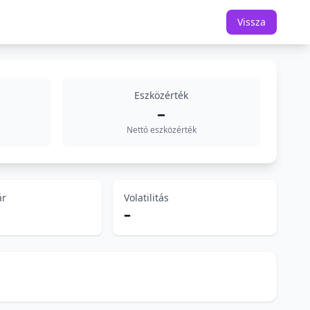
Vissza
Eszközérték
–
Nettó eszközérték
ár
Volatilitás
–