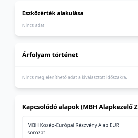
Eszközérték alakulása
Nincs adat.
Árfolyam történet
Nincs megjeleníthető adat a kiválasztott időszakra.
Kapcsolódó alapok (MBH Alapkezelő Zr
MBH Közép-Európai Részvény Alap EUR
sorozat