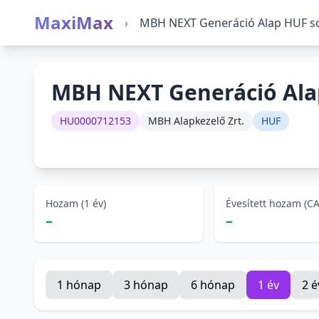
MaxiMax
›
MBH NEXT Generáció Alap HUF s
MBH NEXT Generáció Ala
HU0000712153
MBH Alapkezelő Zrt.
HUF
Hozam (1 év)
Évesített hozam (C
–
–
1 hónap
3 hónap
6 hónap
1 év
2 é