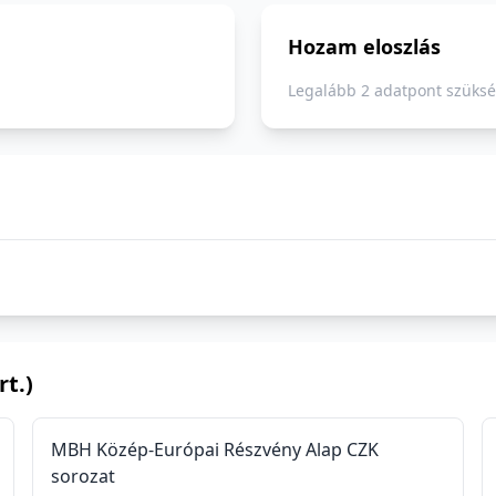
Hozam eloszlás
Legalább 2 adatpont szüksé
t.)
MBH Közép-Európai Részvény Alap CZK
sorozat