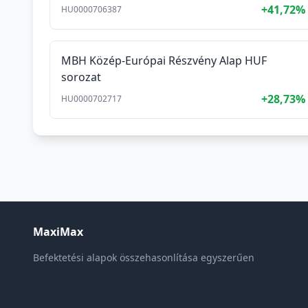
+41,72%
HU0000706387
MBH Közép-Európai Részvény Alap HUF
sorozat
+28,73%
HU0000702717
MaxiMax
Befektetési alapok összehasonlítása egyszerűen