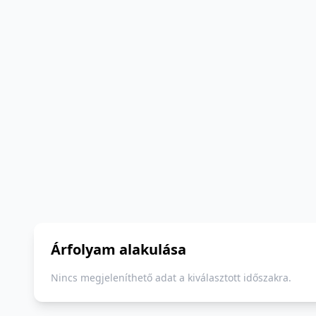
Árfolyam alakulása
Nincs megjeleníthető adat a kiválasztott időszakra.