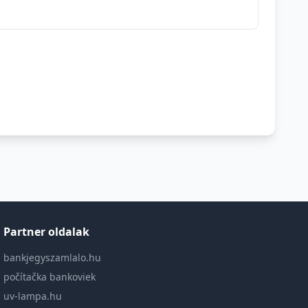
Partner oldalak
bankjegyszamlalo.hu
počítačka bankoviek
uv-lampa.hu