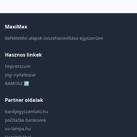
MaxiMax
Befektetési alapok összehasonlítása egyszerűen
Hasznos linkek
Impresszum
Jogi nyilatkozat
BAMOSZ ↗
Partner oldalak
bankjegyszamlalo.hu
počítačka bankoviek
uv-lampa.hu