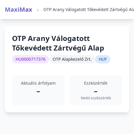
MaxiMax
›
OTP Arany Válogatott Tőkevédett Zártvégű Al
OTP Arany Válogatott
Tőkevédett Zártvégű Alap
HU0000717376
OTP Alapkezelő Zrt.
HUF
Aktuális árfolyam
Eszközérték
–
–
Nettó eszközérték