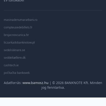
EV töltőkábel
masinadenumaratbani.ro
compteusedebillets.fr
brojacnovcanica.hr
liczarkadobanknotow.pl
sedelräknare.se
seddeltællere.dk
cashtech.ie
počítačka bankovek
Adatforrás:
www.bamosz.hu
| © 2026 BANKNOTE Kft. Minden
jog fenntartva.