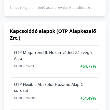
Nincs megjeleníthető adat a kiválasztott időszakra.
Kapcsolódó alapok (OTP Alapkezelő
Zrt.)
OTP Megatrend II. Hozamvédett Zártvégű
Alap
+64,77%
HU0000732037
OTP Flexible Abszolút Hozamú Alap C
sorozat
+51,49%
HU0000709886