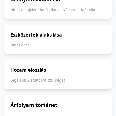
Nincs megjeleníthető adat a kiválasztott időszakra.
Eszközérték alakulása
Nincs adat.
Hozam eloszlás
Legalább 2 adatpont szükséges.
Árfolyam történet