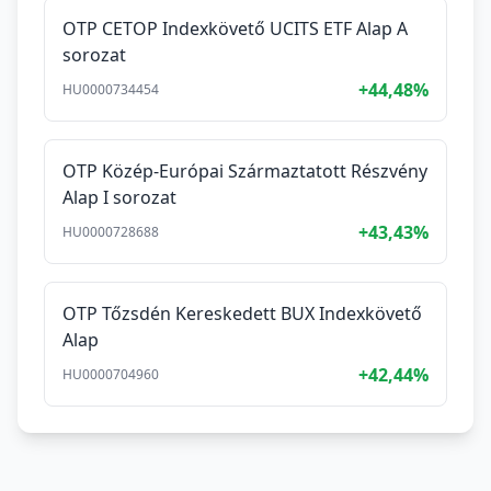
OTP CETOP Indexkövető UCITS ETF Alap A
sorozat
+44,48%
HU0000734454
OTP Közép-Európai Származtatott Részvény
Alap I sorozat
+43,43%
HU0000728688
OTP Tőzsdén Kereskedett BUX Indexkövető
Alap
+42,44%
HU0000704960