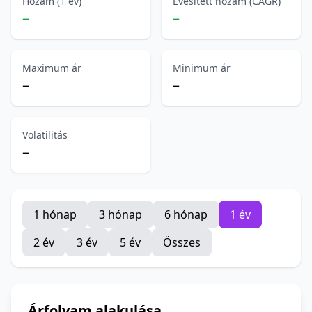
Hozam (1 év)
Évesített hozam (CAGR)
–
–
Maximum ár
Minimum ár
–
–
Volatilitás
–
1 hónap
3 hónap
6 hónap
1 év
2 év
3 év
5 év
Összes
Árfolyam alakulása