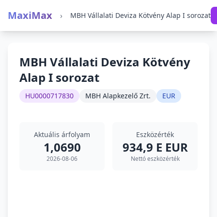
MaxiMax
›
MBH Vállalati Deviza Kötvény Alap I sorozat
MBH Vállalati Deviza Kötvény
Alap I sorozat
HU0000717830
MBH Alapkezelő Zrt.
EUR
Aktuális árfolyam
Eszközérték
1,0690
934,9 E EUR
2026-08-06
Nettó eszközérték