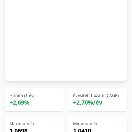
Hozam (1 év)
Évesített hozam (CAGR)
+2,69%
+2,70%/év
Maximum ár
Minimum ár
1,0698
1,0410