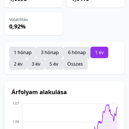
Volatilitás
0,92%
1 hónap
3 hónap
6 hónap
1 év
2 év
3 év
5 év
Összes
Árfolyam alakulása