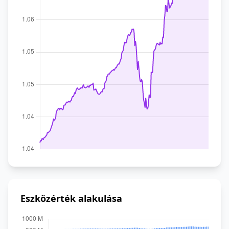
Eszközérték alakulása