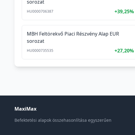
sorozat
+39,25%
HU0000706387
MBH Feltörekvő Piaci Részvény Alap EUR
sorozat
+27,20%
HU0000735535
MaxiMax
Befektetési alapok összehasonlítása egyszerűen