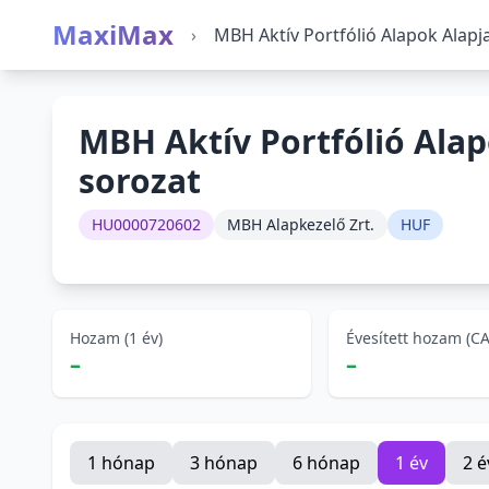
MaxiMax
›
MBH Aktív Portfólió Alapok Alapj
MBH Aktív Portfólió Ala
sorozat
HU0000720602
MBH Alapkezelő Zrt.
HUF
Hozam (1 év)
Évesített hozam (C
–
–
1 hónap
3 hónap
6 hónap
1 év
2 é