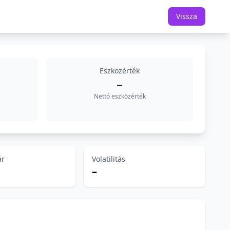
Vissza
Eszközérték
–
Nettó eszközérték
ár
Volatilitás
–