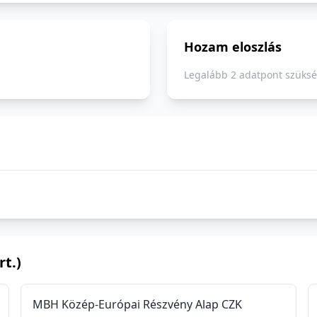
Hozam eloszlás
Legalább 2 adatpont szüksé
t.)
MBH Közép-Európai Részvény Alap CZK