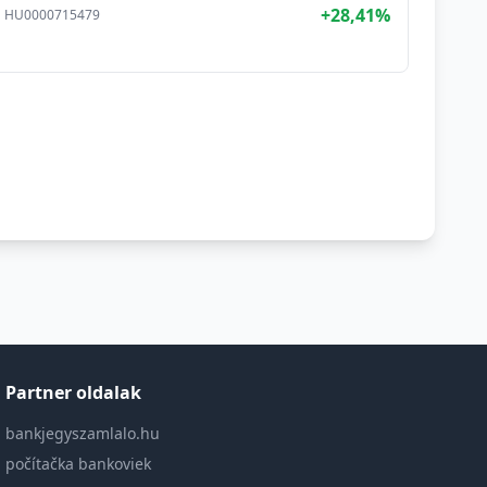
+28,41%
HU0000715479
Partner oldalak
bankjegyszamlalo.hu
počítačka bankoviek