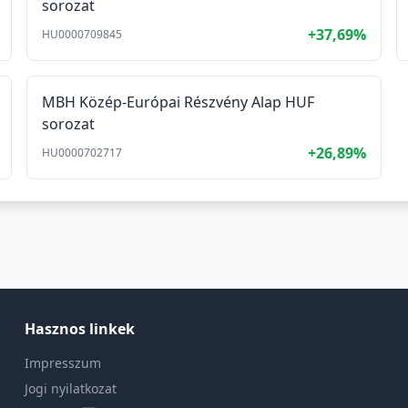
sorozat
+37,69%
HU0000709845
MBH Közép-Európai Részvény Alap HUF
sorozat
+26,89%
HU0000702717
Hasznos linkek
Impresszum
Jogi nyilatkozat