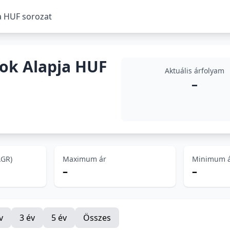
a HUF sorozat
pok Alapja HUF
Aktuális árfolyam
–
AGR)
Maximum ár
Minimum 
–
–
v
3 év
5 év
Összes