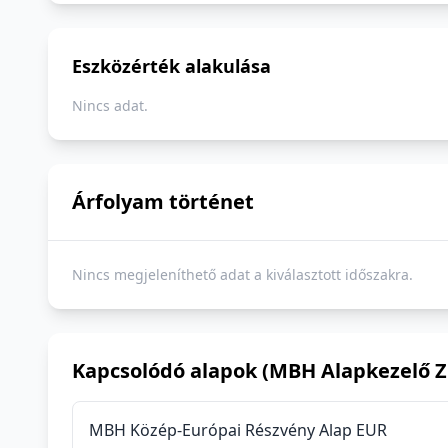
Eszközérték alakulása
Nincs adat.
Árfolyam történet
Nincs megjeleníthető adat a kiválasztott időszakra.
Kapcsolódó alapok (MBH Alapkezelő Zr
MBH Közép-Európai Részvény Alap EUR