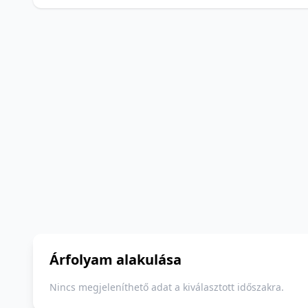
Árfolyam alakulása
Nincs megjeleníthető adat a kiválasztott időszakra.