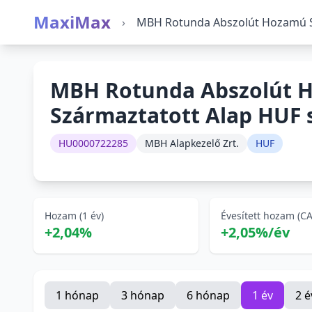
MaxiMax
›
MBH Rotunda Abszolút Hozamú S
MBH Rotunda Abszolút 
Származtatott Alap HUF 
HU0000722285
MBH Alapkezelő Zrt.
HUF
Hozam (1 év)
Évesített hozam (C
+2,04%
+2,05%/év
1 hónap
3 hónap
6 hónap
1 év
2 é