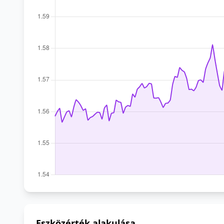
Eszközérték alakulása