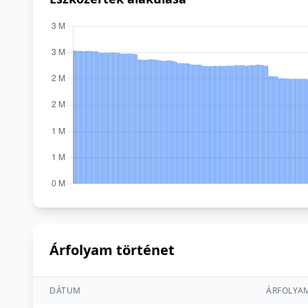
Árfolyam történet
DÁTUM
ÁRFOLYA