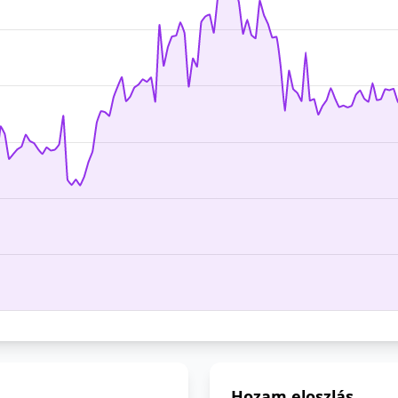
Hozam eloszlás