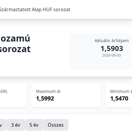
zármaztatott Alap HUF sorozat
Hozamú
Aktuális árfolyam
sorozat
1,5903
2026-08-05
AGR)
Maximum ár
Minimum 
1,5992
1,5470
v
3 év
5 év
Összes