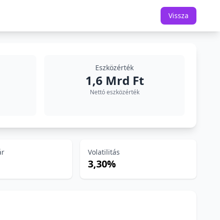
Vissza
Eszközérték
1,6 Mrd Ft
Nettó eszközérték
ár
Volatilitás
3,30%