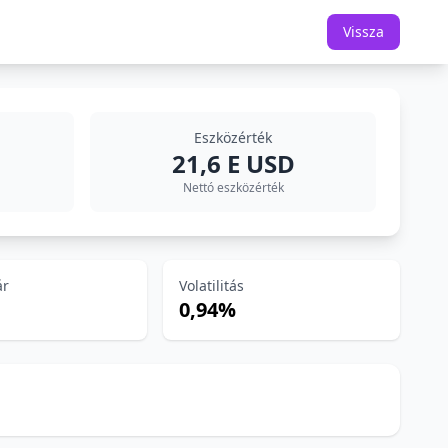
Vissza
Eszközérték
21,6 E USD
Nettó eszközérték
ár
Volatilitás
0,94%