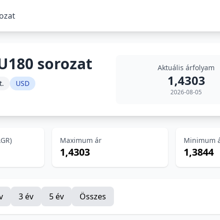
rozat
 U180 sorozat
Aktuális árfolyam
1,4303
t.
USD
2026-08-05
AGR)
Maximum ár
Minimum 
1,4303
1,3844
v
3 év
5 év
Összes