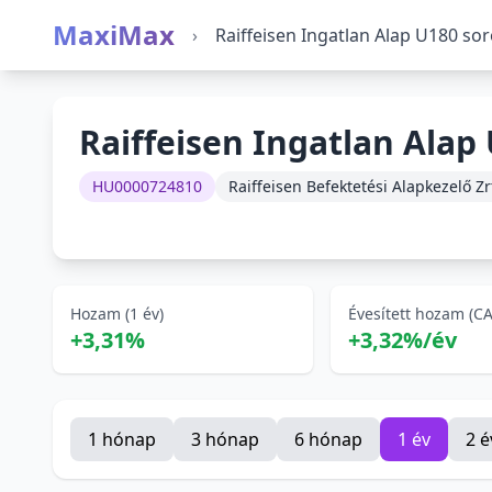
MaxiMax
›
Raiffeisen Ingatlan Alap U180 so
Raiffeisen Ingatlan Alap
HU0000724810
Raiffeisen Befektetési Alapkezelő Zr
Hozam (1 év)
Évesített hozam (C
+3,31%
+3,32%/év
1 hónap
3 hónap
6 hónap
1 év
2 é