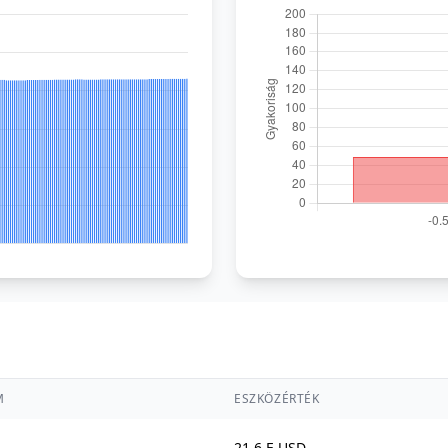
M
ESZKÖZÉRTÉK
21,6 E USD