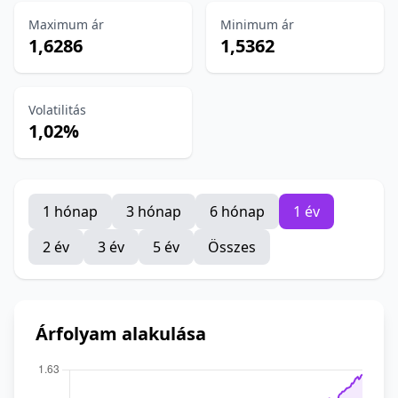
Maximum ár
Minimum ár
1,6286
1,5362
Volatilitás
1,02%
1 hónap
3 hónap
6 hónap
1 év
2 év
3 év
5 év
Összes
Árfolyam alakulása