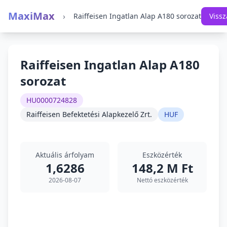
MaxiMax
›
Raiffeisen Ingatlan Alap A180 sorozat
Vissz
Raiffeisen Ingatlan Alap A180
sorozat
HU0000724828
Raiffeisen Befektetési Alapkezelő Zrt.
HUF
Aktuális árfolyam
Eszközérték
1,6286
148,2 M Ft
2026-08-07
Nettó eszközérték