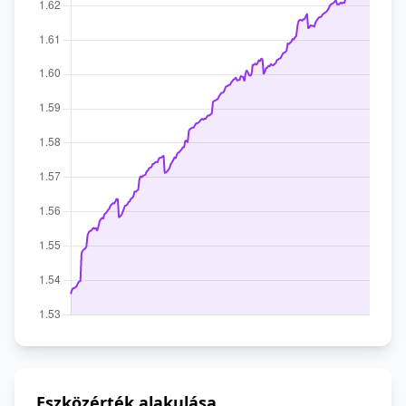
Eszközérték alakulása