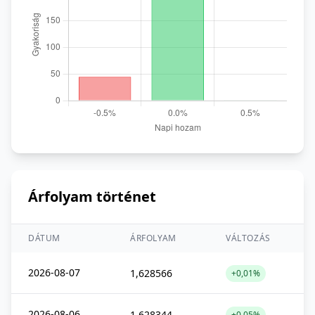
Árfolyam történet
DÁTUM
ÁRFOLYAM
VÁLTOZÁS
2026-08-07
1,628566
+0,01%
2026-08-06
1,628344
+0,05%