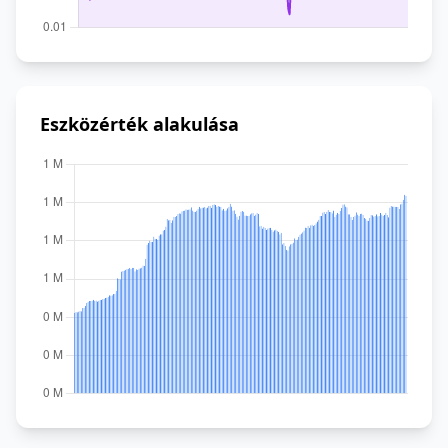
Eszközérték alakulása