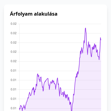
Árfolyam alakulása