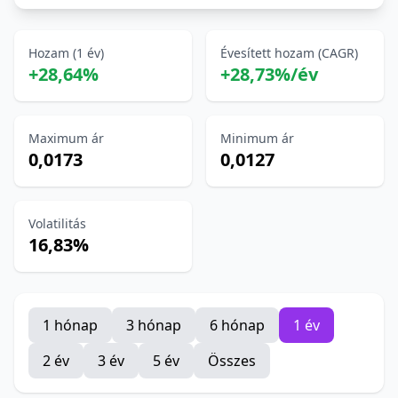
Hozam (1 év)
Évesített hozam (CAGR)
+28,64%
+28,73%/év
Maximum ár
Minimum ár
0,0173
0,0127
Volatilitás
16,83%
1 hónap
3 hónap
6 hónap
1 év
2 év
3 év
5 év
Összes