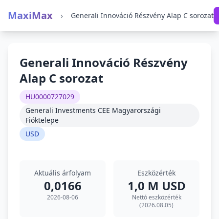
MaxiMax
›
Generali Innováció Részvény Alap C sorozat
Generali Innováció Részvény
Alap C sorozat
HU0000727029
Generali Investments CEE Magyarországi
Fióktelepe
USD
Aktuális árfolyam
Eszközérték
0,0166
1,0 M USD
2026-08-06
Nettó eszközérték
(2026.08.05)