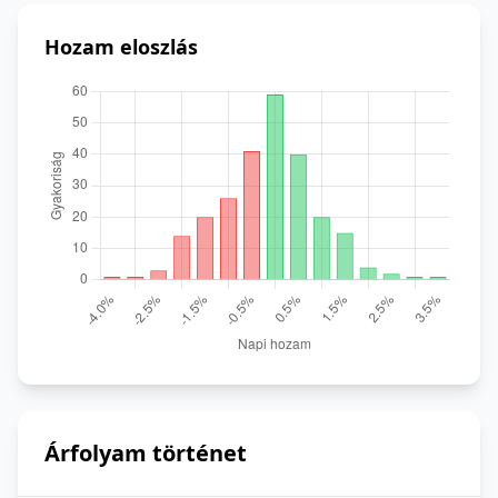
Hozam eloszlás
Árfolyam történet