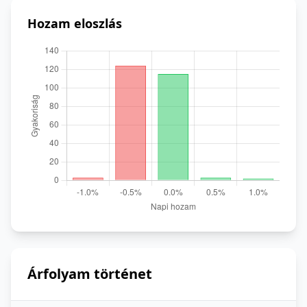
Hozam eloszlás
Árfolyam történet