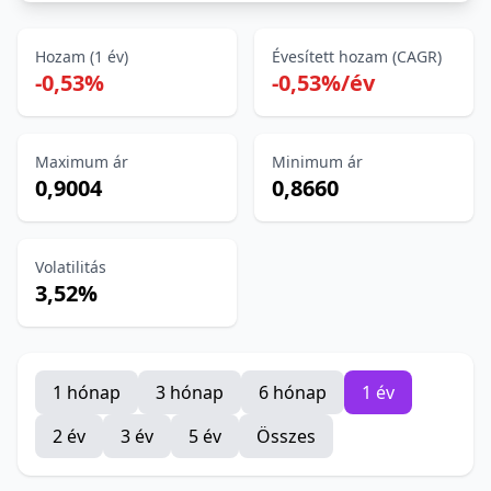
Hozam (1 év)
Évesített hozam (CAGR)
-0,53%
-0,53%/év
Maximum ár
Minimum ár
0,9004
0,8660
Volatilitás
3,52%
1 hónap
3 hónap
6 hónap
1 év
2 év
3 év
5 év
Összes