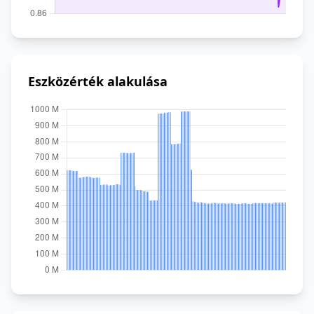
Eszközérték alakulása