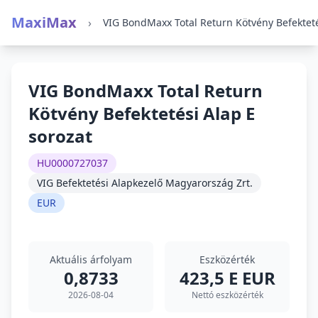
MaxiMax
›
VIG BondMaxx Total Return
Kötvény Befektetési Alap E
sorozat
HU0000727037
VIG Befektetési Alapkezelő Magyarország Zrt.
EUR
Aktuális árfolyam
Eszközérték
0,8733
423,5 E EUR
2026-08-04
Nettó eszközérték