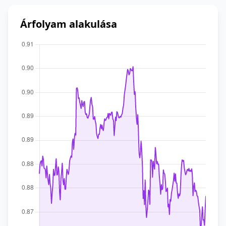
Árfolyam alakulása