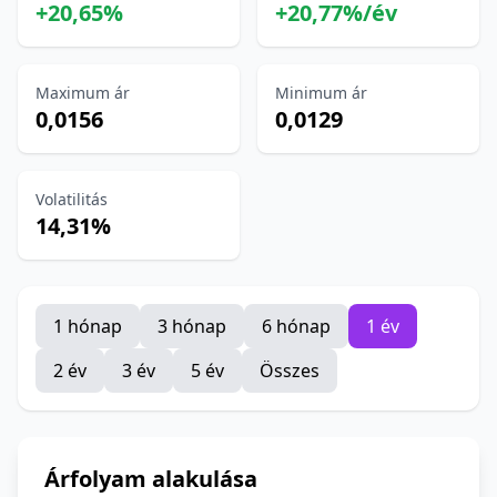
+20,65%
+20,77%/év
Maximum ár
Minimum ár
0,0156
0,0129
Volatilitás
14,31%
1 hónap
3 hónap
6 hónap
1 év
2 év
3 év
5 év
Összes
Árfolyam alakulása