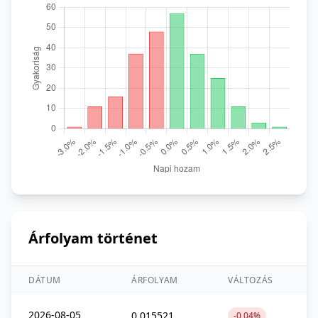
Árfolyam történet
DÁTUM
ÁRFOLYAM
VÁLTOZÁS
2026-08-05
0,015521
-0,04%