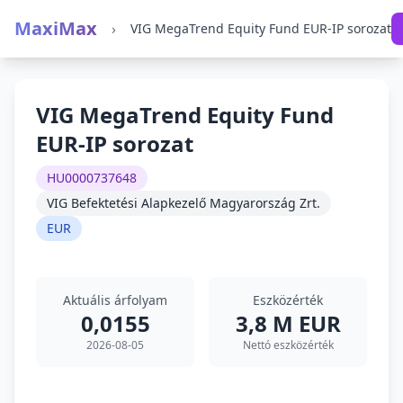
MaxiMax
›
VIG MegaTrend Equity Fund EUR-IP sorozat
VIG MegaTrend Equity Fund
EUR-IP sorozat
HU0000737648
VIG Befektetési Alapkezelő Magyarország Zrt.
EUR
Aktuális árfolyam
Eszközérték
0,0155
3,8 M EUR
2026-08-05
Nettó eszközérték