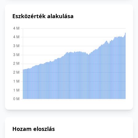
Eszközérték alakulása
Hozam eloszlás