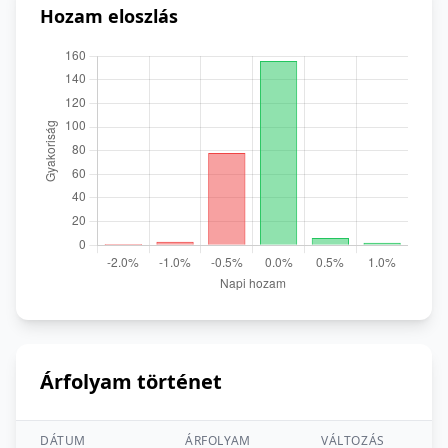
Hozam eloszlás
Árfolyam történet
DÁTUM
ÁRFOLYAM
VÁLTOZÁS