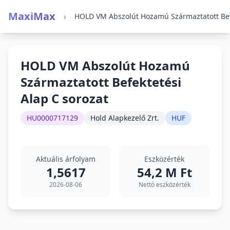
MaxiMax
›
HOLD VM Abszolút Hozamú
Származtatott Befektetési
Alap C sorozat
HU0000717129
Hold Alapkezelő Zrt.
HUF
Aktuális árfolyam
Eszközérték
1,5617
54,2 M Ft
2026-08-06
Nettó eszközérték