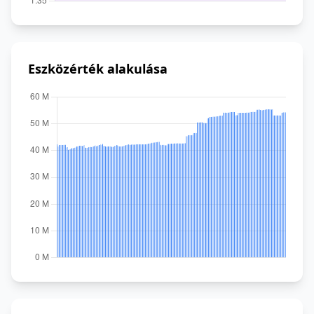
Eszközérték alakulása