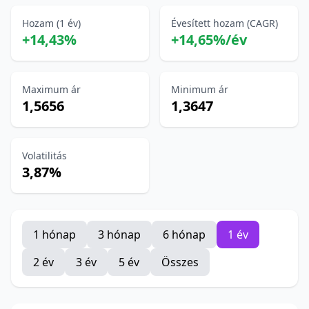
Hozam (1 év)
Évesített hozam (CAGR)
+14,43%
+14,65%/év
Maximum ár
Minimum ár
1,5656
1,3647
Volatilitás
3,87%
1 hónap
3 hónap
6 hónap
1 év
2 év
3 év
5 év
Összes