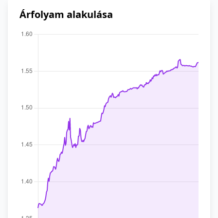
Árfolyam alakulása