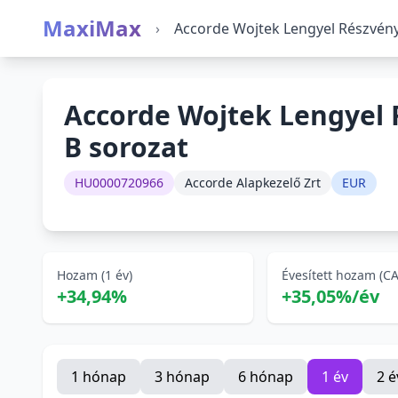
MaxiMax
›
Accorde Wojtek Lengyel Részvény
Accorde Wojtek Lengyel 
B sorozat
HU0000720966
Accorde Alapkezelő Zrt
EUR
Hozam (1 év)
Évesített hozam (C
+34,94%
+35,05%/év
1 hónap
3 hónap
6 hónap
1 év
2 é