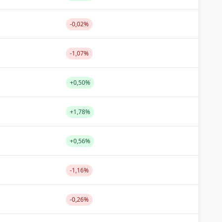
-0,02%
-1,07%
+0,50%
+1,78%
+0,56%
-1,16%
-0,26%