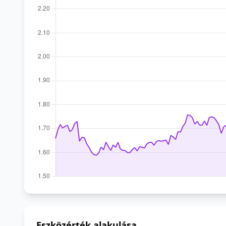
Eszközérték alakulása