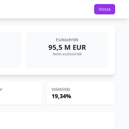
Vissza
Eszközérték
95,5 M EUR
Nettó eszközérték
ár
Volatilitás
19,34%