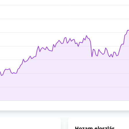
Hozam eloszlás