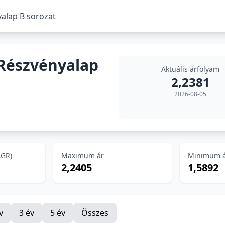
alap B sorozat
Részvényalap
Aktuális árfolyam
2,2381
2026-08-05
AGR)
Maximum ár
Minimum 
2,2405
1,5892
v
3 év
5 év
Összes