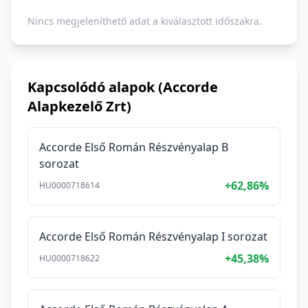
Nincs megjeleníthető adat a kiválasztott időszakra.
Kapcsolódó alapok (Accorde
Alapkezelő Zrt)
Accorde Első Román Részvényalap B
sorozat
+62,86%
HU0000718614
Accorde Első Román Részvényalap I sorozat
+45,38%
HU0000718622