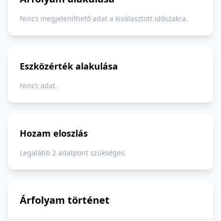
Nincs megjeleníthető adat a kiválasztott időszakra.
Eszközérték alakulása
Nincs adat.
Hozam eloszlás
Legalább 2 adatpont szükséges.
Árfolyam történet