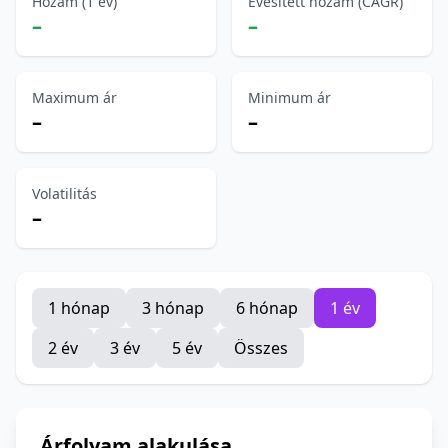
Hozam (1 év)
Évesített hozam (CAGR)
–
–
Maximum ár
Minimum ár
–
–
Volatilitás
–
1 hónap
3 hónap
6 hónap
1 év
2 év
3 év
5 év
Összes
Árfolyam alakulása