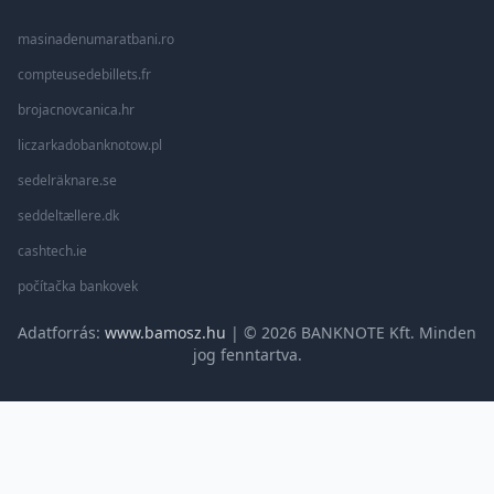
masinadenumaratbani.ro
compteusedebillets.fr
brojacnovcanica.hr
liczarkadobanknotow.pl
sedelräknare.se
seddeltællere.dk
cashtech.ie
počítačka bankovek
Adatforrás:
www.bamosz.hu
| © 2026 BANKNOTE Kft. Minden
jog fenntartva.