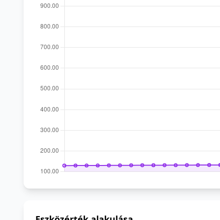
Eszközérték alakulása