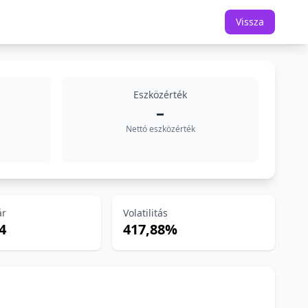
Vissza
Eszközérték
–
Nettó eszközérték
ár
Volatilitás
4
417,88%