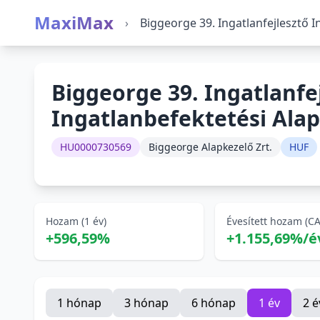
MaxiMax
›
Biggeorge 39. Ingatlanfejlesztő I
Biggeorge 39. Ingatlanfe
Ingatlanbefektetési Alap
HU0000730569
Biggeorge Alapkezelő Zrt.
HUF
Hozam (1 év)
Évesített hozam (C
+596,59%
+1.155,69%/é
1 hónap
3 hónap
6 hónap
1 év
2 é