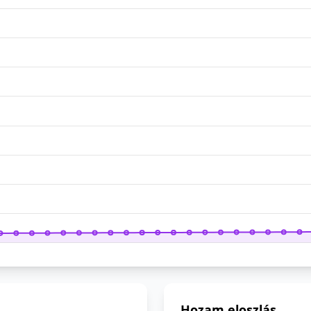
Hozam eloszlás