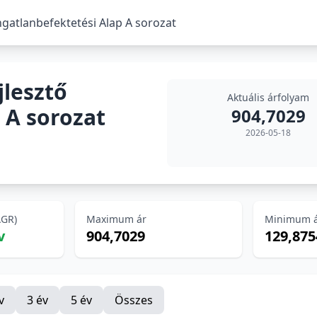
ngatlanbefektetési Alap A sorozat
jlesztő
Aktuális árfolyam
 A sorozat
904,7029
2026-05-18
AGR)
Maximum ár
Minimum 
v
904,7029
129,875
v
3 év
5 év
Összes