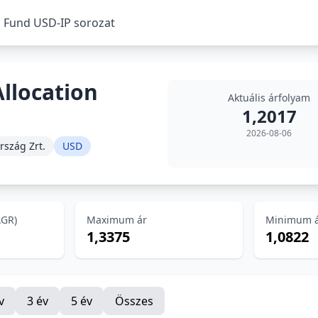
on Fund USD-IP sorozat
Allocation
Aktuális árfolyam
1,2017
2026-08-06
rszág Zrt.
USD
AGR)
Maximum ár
Minimum 
1,3375
1,0822
v
3 év
5 év
Összes