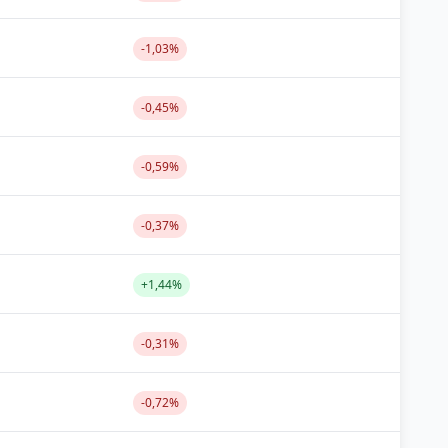
-1,03%
-0,45%
-0,59%
-0,37%
+1,44%
-0,31%
-0,72%