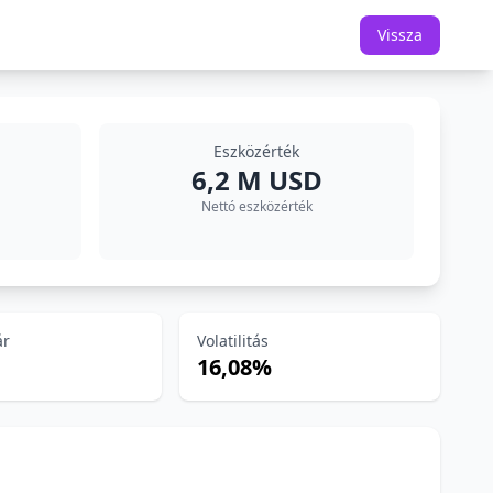
Vissza
Eszközérték
6,2 M USD
Nettó eszközérték
ár
Volatilitás
16,08%