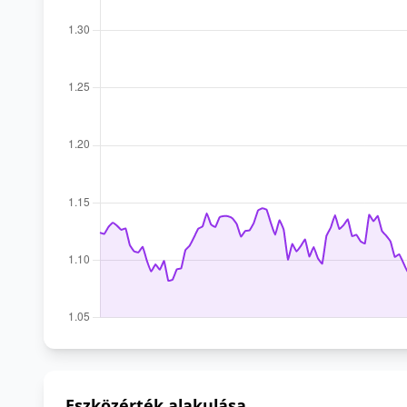
Eszközérték alakulása