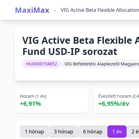
MaxiMax
›
VIG Active Beta Flexible Allocati
VIG Active Beta Flexible 
Fund USD-IP sorozat
HU0000734652
VIG Befektetési Alapkezelő Magyaro
Hozam (1 év)
Évesített hozam (C
+6,91%
+6,95%/év
1 hónap
3 hónap
6 hónap
1 év
2 é