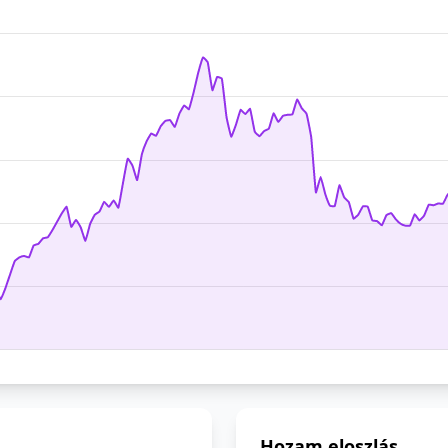
Hozam eloszlás