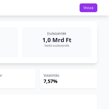
Vissza
Eszközérték
1,0 Mrd Ft
Nettó eszközérték
ár
Volatilitás
7,57%