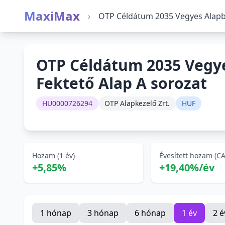
MaxiMax
›
OTP Céldátum 2035 Vegyes Alapba
OTP Céldátum 2035 Vegy
Fektető Alap A sorozat
HU0000726294
OTP Alapkezelő Zrt.
HUF
Hozam (1 év)
Évesített hozam (C
+5,85%
+19,40%/év
1 hónap
3 hónap
6 hónap
1 év
2 é