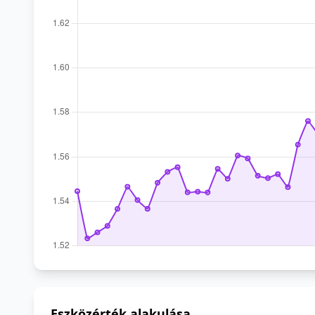
Eszközérték alakulása