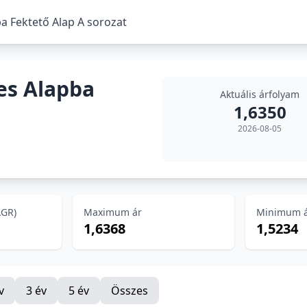
 Fektető Alap A sorozat
es Alapba
Aktuális árfolyam
1,6350
2026-08-05
AGR)
Maximum ár
Minimum 
1,6368
1,5234
v
3 év
5 év
Összes