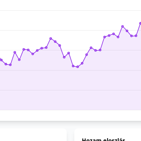
Hozam eloszlás